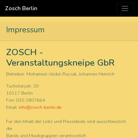
Zosch Berlin
Impressum
ZOSCH -
Veranstaltungskneipe GbR
Betreiber: Mohamed-Abdul-Razzak, Johannes Heinrich
Tucholskystr. 30
10117 Berlin
Fon: 030 2807664
Email:
info@zosch-berlin.de
Für den Inhalt der Links und Pressetexte sind ausschliesslich
die
Bands und Musikgruppen verantworlich.